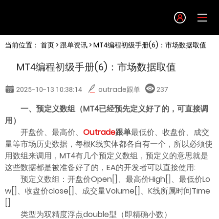
Language
当前位置：
首页
>
跟单资讯
> MT4编程初级手册(6)：市场数据取值
English
MT4编程初级手册(6)：市场数据取值
简体中文
2025-10-13 10:38:14
outrade跟单
237
繁體中文
一、预定义数组（MT4已经预先定义好了的，可直接调
用）
开盘价、最高价、
Outrade
跟单
最低价、收盘价、成交
한글
量等市场历史数据，每根K线实体都各自有一个，所以必须使
用数组来调用，MT4有几个预定义数组，预定义的意思就是
日本語
这些数据都是被准备好了的，EA的开发者可以直接使用:
预定义数组：开盘价Open[]、最高价High[]、最低价Lo
w[]、收盘价close[]、成交量Volume[]、K线所属时间Time
Tiếng việt
[]
类型为双精度浮点double型（即精确小数）