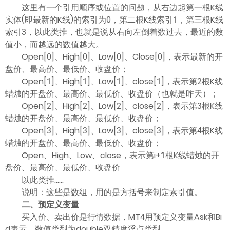
ไทย
这里有一个引用顺序或位置的问题，从右边起第一根K线
实体(即最新的K线)的索引为0，第二根K线索引1，第三根K线
索引3，以此类推，也就是说从右向左倒着数过去，最近的数
值小，而越远的数值越大。
Open[0]、High[0]、Low[0]、Close[0]，表示最新的开
盘价、最高价、最低价、收盘价；
Open[1]、High[1]、Low[1]、close[1]，表示第2根K线
蜡烛的开盘价、最高价、最低价、收盘价（也就是昨天）；
Open[2]、High[2]、Low[2]、close[2]，表示第3根K线
蜡烛的开盘价、最高价、最低价、收盘价；
Open[3]、High[3]、Low[3]、close[3]，表示第4根K线
蜡烛的开盘价、最高价、最低价、收盘价；
Open、High、Low、close，表示第i+1根K线蜡烛的开
盘价、最高价、最低价、收盘价
以此类推……
说明：这些是数组，用的是方括号来制定索引值。
二、预定义变量
买入价、卖出价是行情数据，MT4用预定义变量Ask和Bi
d表示，数值类型为double双精度浮点类型。