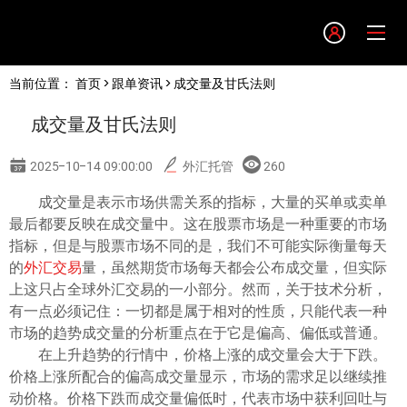
Language
当前位置：
首页
>
跟单资讯
> 成交量及甘氏法则
English
成交量及甘氏法则
简体中文
2025-10-14 09:00:00
外汇托管
260
繁體中文
成交量是表示市场供需关系的指标，大量的买单或卖单
最后都要反映在成交量中。这在股票市场是一种重要的市场
指标，但是与股票市场不同的是，我们不可能实际衡量每天
한글
的
外汇交易
量，虽然期货市场每天都会公布成交量，但实际
上这只占全球外汇交易的一小部分。然而，关于技术分析，
日本語
有一点必须记住：一切都是属于相对的性质，只能代表一种
市场的趋势成交量的分析重点在于它是偏高、偏低或普通。
在上升趋势的行情中，价格上涨的成交量会大于下跌。
Tiếng việt
价格上涨所配合的偏高成交量显示，市场的需求足以继续推
动价格。价格下跌而成交量偏低时，代表市场中获利回吐与