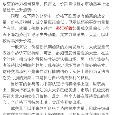
ไทย
放空的压力相当有限。换言之，价跌量缩显示市场基本上还
是处于上升趋势中。
同理，在下降的趋势中，价格下跌应该有偏高的成交
量。价格反弹时，成交量应该偏低，显示低档的买盘力量相
当有限。然而，价格下跌时，
外汇托管
如果成交量偏低，代
表下降趋势已经逐渐失去动能。卖方力量消失，买盘可以比
较容易推升价格。
一般来说，价格朝长期趋势的方向发展时，大成交量代
表这个趋势可以持续。可是，必须留意爆发性的大量。在这
个时候，相当多的亏损头寸决定认赔出场。另一些市场参与
者等待比较明朗的趋势，现在决定进场而建立顺势的头寸。
这种交易动机不是来自对行情的信心，实际上是因为无法再
忍受亏损的煎熬，或是担心自己错失获利的良机。
当所有的参与者几乎都认定行情将继续上涨，应该卖
出，因为持有这种看法的人大多已经买进，市场中已经没有
买进力量来继续推升价格。反之，每个人都在等待卖出的机
会，当价格不再持续上涨，卖压将开始出现。
成交量可以用来判断价格走势的根本力量，因此仔细研
究成交量将帮助你确定大势的转变，尤其配合其它法则更为