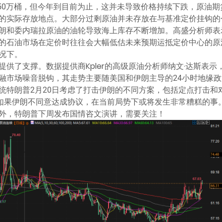
150万桶，但今年到目前为止，这并未导致价格持续下跌，原油
的实际存放地点。大部分过剩原油并未存放在与基准定价挂钩的
朗和委内瑞拉原油的油轮导致海上库存不断增加。高盛分析师表
的石油市场在定价时往往会大幅低估未来预期运抵定价中心的原
况下。
供了支撑。数据提供商Kpler的高级原油分析师纳文·达斯表示
融市场噪音脱钩，其走势主要随美国和伊朗主导的24小时地缘
统特朗普2月20日考虑了打击伊朗的不同方案，包括定点打击和
，如果伊朗不同意达成协议，在当前局势下或将发生非常糟糕的事
外，特朗普下周发布国情咨文演讲，需要关注！