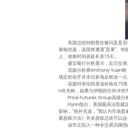
美国总统特朗普在被问及是否
展核武器，该国将遭遇"恶果"。特
上，他将时间表延长至15天。
盛宝银行分析显示，近日交易
花旗分析师Anthony Y
场定价似乎并未过多地反映这一点
花旗对布伦特原油价格在75
n补充称，如果与伊朗的任何冲突
Price Futures Gro
Flynn指出，美国最高法
影响，"他补充道，"我认为市场
紧急权力法》并未授权总统可以这么
油市正陷入一种令交易员困惑