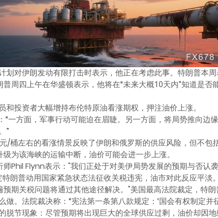
计划对伊朗发动有限打击时表示，他正在考虑此事。特朗普本周
朗普周四上午在华盛顿表示，他将在“未来大概10天内”知道是
员和投资者大幅增持布伦特原油看涨期权，押注油价上涨。
uen称：“一方面，军事行动可能迫在眉睫。另一方面，将局势推向
。”
美元/桶左右的看涨情景反映了伊朗和俄罗斯的供应风险，但不包括
升级为该海峡的运输中断，油价可能会进一步上涨。
up高级分析师Phil Flynn表示："我们正处于对美伊局势发展的预期与
院裁定特朗普动用国家紧急状态法征收关税违宪，油市对此反应平淡
普遍预期关税问题将通过其他途径解决。"美国最高法院裁定，特
做。法院裁决称：“宪法第一条第八款规定：‘国会有权制定并征
的脱节现象：尽管预期将出现巨大的全球供应过剩，油价却因地