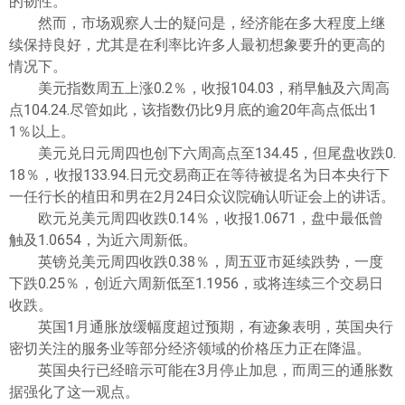
的韧性。
然而，市场观察人士的疑问是，经济能在多大程度上继
续保持良好，尤其是在利率比许多人最初想象要升的更高的
情况下。
美元指数周五上涨0.2％，收报104.03，稍早触及六周高
点104.24.尽管如此，该指数仍比9月底的逾20年高点低出1
1％以上。
美元兑日元周四也创下六周高点至134.45，但尾盘收跌0.
18％，收报133.94.日元交易商正在等待被提名为日本央行下
一任行长的植田和男在2月24日众议院确认听证会上的讲话。
欧元兑美元周四收跌0.14％，收报1.0671，盘中最低曾
触及1.0654，为近六周新低。
英镑兑美元周四收跌0.38％，周五亚市延续跌势，一度
下跌0.25％，创近六周新低至1.1956，或将连续三个交易日
收跌。
英国1月通胀放缓幅度超过预期，有迹象表明，英国央行
密切关注的服务业等部分经济领域的价格压力正在降温。
英国央行已经暗示可能在3月停止加息，而周三的通胀数
据强化了这一观点。