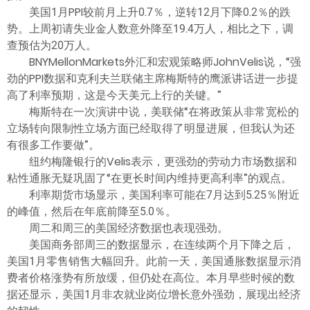
ไทย
美国1月PPI较前月上升0.7％，逆转12月下降0.2％的跌
势。上周初请失业金人数意外降至19.4万人，相比之下，调
查预估为20万人。
BNYMellonMarkets外汇和宏观策略师JohnVelis说，“强
劲的PPI数据和克利夫兰联储主席梅斯特的鹰派讲话进一步提
高了利率预期，这是今天美元上行的关键。”
梅斯特在一次演讲中说，美联储“在将政策从非常宽松的
立场转向限制性立场方面已经取得了明显进展，但我认为还
有很多工作要做”。
纽约梅隆银行的Velis表示，更强劲的劳动力市场数据和
粘性通胀无疑巩固了“在更长时间内维持更高利率”的观点。
利率期货市场显示，美国利率可能在7月达到5.25％附近
的峰值，然后在年底前降至5.0％。
周二和周三的美国经济数据也表现强劲。
美国商务部周三的数据显示，在连续两个月下降之后，
美国1月零售销售大幅回升。此前一天，美国通胀数据显示消
费者价格涨势有所放缓，但仍处在高位。本月早些时候的数
据还显示，美国1月非农就业岗位增长意外强劲，展现出经济