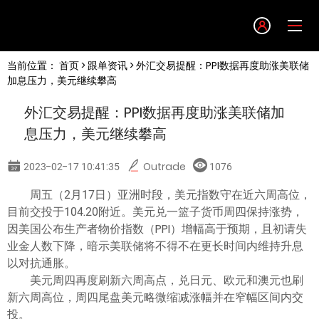
Language
当前位置：
首页
>
跟单资讯
> 外汇交易提醒：PPI数据再度助涨美联储
English
加息压力，美元继续攀高
外汇交易提醒：PPI数据再度助涨美联储加
简体中文
息压力，美元继续攀高
繁體中文
2023-02-17 10:41:35
Outrade
1076
周五（2月17日）亚洲时段，美元指数守在近六周高位，
한글
目前交投于104.20附近。美元兑一篮子货币周四保持涨势，
因美国公布生产者物价指数（PPI）增幅高于预期，且初请失
日本語
业金人数下降，暗示美联储将不得不在更长时间内维持升息
以对抗通胀。
美元周四再度刷新六周高点，兑日元、欧元和澳元也刷
Tiếng việt
新六周高位，周四尾盘美元略微缩减涨幅并在窄幅区间内交
投。