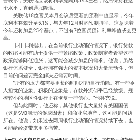
曾表示，美联储应该将利率提高到5.4%左右，然后保持在这
个水平，直到通胀降温。
美联储18位官员本月会议后更新的预测中值显示，今年
底利率将攀升至5.1%，与去年12月时的预测持平。这意味着
今年还将加息25个基点，不过有7位官员预计利率峰值或会更
高。
卡什卡利指出，在当前银行业动荡的情况下，银行贷款
的收缩可能有助于提供一些紧缩政策，政策制定者希望这些
政策能够降低通胀，这可能会减少加息的需求。他说，虽然
银行体系健全，银行拥有强大的资本状况和大量流动性，但
目前的问题要完全解决还需要时间。
“所有的压力都需要更长的时间才能自行消除。有一些令
人担忧的迹象。积极的迹象是，存款外流似乎已经放缓。规
模较小的地区性银行正在恢复一些信心。”他补充说。
但与此同时，他还称，其他银行也大量持有美国国债
（这是SVB崩溃的促成因素）和商业房地产，这可能是问题
所在。他说，如果过去两周银行业动荡的情况持续下去，也
可能给经济带来更多痛苦。
上一篇 : 外汇交易提醒：欧洲银行业担忧挥之不去，警惕欧元和英镑