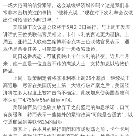
ไทย
一场大范围的信贷紧缩。这会减缓经济增长吗？这是我们非
常非常密切关注的事情，”他补充说，“现在对下次利率会议做
出任何预测还为时过早。”
美联储下次议息会议将于5月2-3日举行。与上周五发表
讲话的三位美联储官员相比，卡什卡利的言论更为谨慎。上
周五，亚特兰大联储主席博斯蒂克等三位联储官员表示，通
胀仍是首要任务，可能需要进一步收紧政策。
周日这番表态，可能反映出卡什卡利的转变。近几个月
来，他一直是一位直言不讳的鹰派人士，支持加息以给物价
降温。
上周，政策制定者将基准利率上调25个基点，继续抗击
高通胀，尽管在美国历史上第二大银行破产案之后，美国经
济将在多大程度上被冲击尚不确定。此次加息使美国基准利
率达到了4.75%至5%的目标区间。
美联储官员们也确实放弃了之前坚定的加息承诺，口气
有所缓和，转而表示一些额外的紧缩政策“可能是合适的”，以
使通胀回到美联储2%的目标。
事实上，在本月的银行倒闭和市场动荡之前，卡什卡利