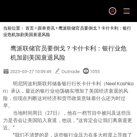
Language
当前位置：
首页
>
跟单资讯
> 鹰派联储官员要倒戈？卡什卡利：银行
English
业危机加剧美国衰退风险
鹰派联储官员要倒戈？卡什卡利：银行业危
简体中文
机加剧美国衰退风险
繁體中文
2023-03-27 10:09:49
Outrade
1055
明尼阿波利斯联邦储备银行行长卡什卡利（Neel Kashka
한글
ri）承认，最近的银行业动荡确实增加了美国经济衰退的风
险，但现在判断这对经济和货币政策意味着什么还为时过
日本語
早。
当地时间周日（27日），他在一档节目中被问及这些压
力是否会让美国陷入衰退，他说，“这肯定会让我们离衰退更
Tiếng việt
近。”
“我们不清楚的是，这些银行业压力在多大程度上导致了