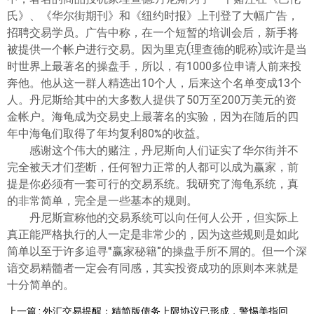
氏》、《华尔街期刊》和《纽约时报》上刊登了大幅广告，
招聘交易学员。广告中称，在一个短暂的培训会后，新手将
被提供一个帐户进行交易。因为里克(理查德的昵称)或许是当
时世界上最著名的操盘手，所以，有1000多位申请人前来投
奔他。他从这一群人精选出10个人，后来这个名单变成13个
人。丹尼斯给其中的大多数人提供了50万至200万美元的资
金帐户。海龟成为交易史上最著名的实验，因为在随后的四
年中海龟们取得了年均复利80%的收益。
感谢这个伟大的赌注，丹尼斯向人们证实了华尔街并不
完全被天才们垄断，任何智力正常的人都可以成为赢家，前
提是你必须有一套可行的交易系统。我研究了海龟系统，真
的非常简单，完全是一些基本的规则。
丹尼斯宣称他的交易系统可以向任何人公开，但实际上
真正能严格执行的人一定是非常少的，因为这些规则是如此
简单以至于许多追寻“赢家秘籍”的操盘手所不屑的。但一个深
谙交易精髓者一定会有同感，其实投资成功的原则本来就是
十分简单的。
上一篇 : 外汇交易提醒：精简版债务上限协议已形成，警惕美指回