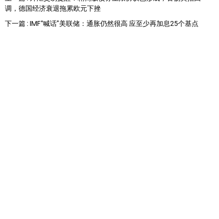
调，德国经济衰退拖累欧元下挫
下一篇 : IMF“喊话”美联储：通胀仍然很高 应至少再加息25个基点