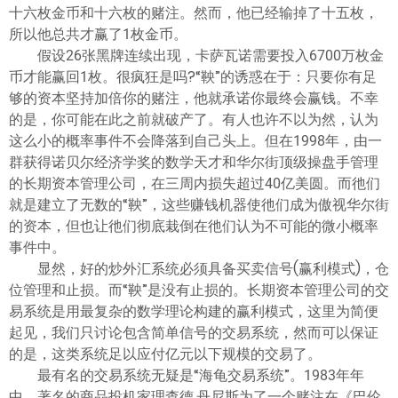
ไทย
十六枚金币和十六枚的赌注。然而，他已经输掉了十五枚，
所以他总共才赢了1枚金币。
假设26张黑牌连续出现，卡萨瓦诺需要投入6700万枚金
币才能赢回1枚。很疯狂是吗?“鞅”的诱惑在于：只要你有足
够的资本坚持加倍你的赌注，他就承诺你最终会赢钱。不幸
的是，你可能在此之前就破产了。有人也许不以为然，认为
这么小的概率事件不会降落到自己头上。但在1998年，由一
群获得诺贝尔经济学奖的数学天才和华尔街顶级操盘手管理
的长期资本管理公司，在三周内损失超过40亿美圆。而彵们
就是建立了无数的“鞅”，这些赚钱机器使彵们成为傲视华尔街
的资本，但也让彵们彻底栽倒在彵们认为不可能的微小概率
事件中。
显然，好的炒外汇系统必须具备买卖信号(赢利模式)，仓
位管理和止损。而“鞅”是没有止损的。长期资本管理公司的交
易系统是用最复杂的数学理论构建的赢利模式，这里为简便
起见，我们只讨论包含简单信号的交易系统，然而可以保证
的是，这类系统足以应付亿元以下规模的交易了。
最有名的交易系统无疑是“海龟交易系统”。1983年年
中，著名的商品投机家理查德.丹尼斯为了一个赌注在《巴伦