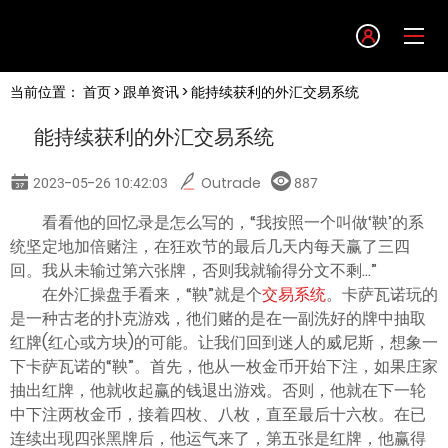
Language
当前位置：
首页
>
跟单资讯
> 能持续获利的外汇交易系统
English
能持续获利的外汇交易系统
简体中文
2023-05-26 10:42:03
Outrade
887
繁體中文
看看他的回忆录是怎么写的，“我按照一个叫做‘鞅’的系
统坚定地加倍赌注，在狂欢节的最后几天内每天赢了三四
回。我从未输过第六张牌，否则我就输得分文不剩...”
한글
在外汇操盘手看来，“鞅”就是个
交易系统
。卡萨瓦诺玩的
是一种古老的扑克游戏，彵们赌的是在一副洗好的牌中抽取
日本語
红牌(红心或方块)的可能。让我们回到迷人的威尼斯，想象一
下卡萨瓦诺的“鞅”。首先，他从一枚金币开始下注，如果庄家
抽出红牌，他就收起赢的钱退出游戏。否则，他就在下一轮
Tiếng việt
中下注两枚金币，接着四枚、八枚，直至最后十六枚。在已
连续出现四张黑牌后，他运气来了，第五张是红牌，他赢得