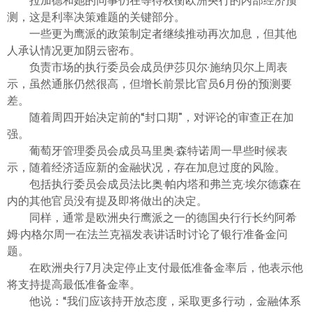
拉加德和她的同事仍在等待权衡欧洲央行的内部经济预
测，这是利率决策难题的关键部分。
一些更为鹰派的政策制定者继续推动再次加息，但其他
人承认情况更加阴云密布。
负责市场的执行委员会成员伊莎贝尔·施纳贝尔上周表
示，虽然通胀仍然很高，但增长前景比官员6月份的预测要
差。
随着周四开始决定前的“封口期”，对评论的审查正在加
强。
葡萄牙管理委员会成员马里奥·森特诺周一早些时候表
示，随着经济适应新的金融状况，存在加息过度的风险。
包括执行委员会成员法比奥·帕内塔和弗兰克·埃尔德森在
内的其他官员没有提及即将做出的决定。
同样，通常是欧洲央行鹰派之一的德国央行行长约阿希
姆·内格尔周一在法兰克福发表讲话时讨论了银行准备金问
题。
在欧洲央行7月决定停止支付最低准备金率后，他表示他
将支持提高最低准备金率。
他说：“我们应该持开放态度，采取更多行动，金融体系