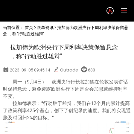
Language
当前位置：
首页
>
跟单资讯
> 拉加德为欧洲央行下周利率决策保留悬
English
念 ，称“行动胜过雄辩”
拉加德为欧洲央行下周利率决策保留悬念
简体中文
，称“行动胜过雄辩”
繁體中文
2023-09-05 09:45:14
Outrade
680
周一（9月4日），欧洲央行行长拉加德在伦敦发表讲话
한글
时保持悬念，避免透露欧洲央行下周是否会加息或维持利率
不变。
日本語
拉加德表示：“行动胜于雄辩，我们在12个月内累计提高
了政策利率425个基点，创下了创纪录的速度。我们将实现通
胀及时回归2%的目标。”
Tiếng việt