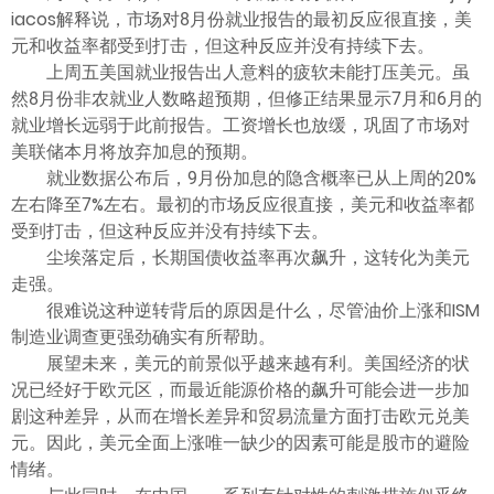
ไทย
iacos解释说，市场对8月份就业报告的最初反应很直接，美
元和收益率都受到打击，但这种反应并没有持续下去。
上周五美国就业报告出人意料的疲软未能打压美元。虽
然8月份非农就业人数略超预期，但修正结果显示7月和6月的
就业增长远弱于此前报告。工资增长也放缓，巩固了市场对
美联储本月将放弃加息的预期。
就业数据公布后，9月份加息的隐含概率已从上周的20%
左右降至7%左右。最初的市场反应很直接，美元和收益率都
受到打击，但这种反应并没有持续下去。
尘埃落定后，长期国债收益率再次飙升，这转化为美元
走强。
很难说这种逆转背后的原因是什么，尽管油价上涨和ISM
制造业调查更强劲确实有所帮助。
展望未来，美元的前景似乎越来越有利。美国经济的状
况已经好于欧元区，而最近能源价格的飙升可能会进一步加
剧这种差异，从而在增长差异和贸易流量方面打击欧元兑美
元。因此，美元全面上涨唯一缺少的因素可能是股市的避险
情绪。