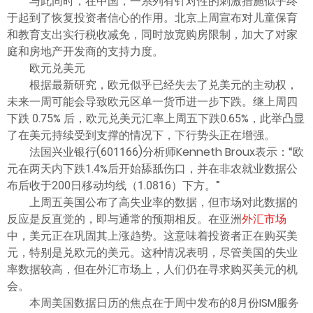
与此同时，在中国，一系列有针对性的刺激措施似乎终
于起到了恢复投资者信心的作用。北京上周宣布对儿童保育
和教育支出实行税收减免，同时放宽购房限制，加大了对家
庭和房地产开发商的支持力度。
欧元兑美元
根据最新研究，欧元似乎已经失去了兑美元的主动权，
未来一周可能会导致欧元区单一货币进一步下跌。继上周四
下跌 0.75% 后，欧元兑美元汇率上周五下跌0.65%，此举凸显
了在美元持续受到支撑的情况下，下行势头正在增强。
法国兴业银行(601166)分析师Kenneth Broux表示：“欧
元在两天内下跌1.4%后开始舔舐伤口，并在非农就业数据公
布后收于200日移动均线（1.0816）下方。”
上周五美国公布了高失业率的数据，但市场对此数据的
反应是反直觉的，即与通常的预期相反。在亚洲
外汇市场
中，美元正在巩固其上涨趋势。这意味着投资者正在购买美
元，特别是兑欧元的美元。这种情况表明，尽管美国的失业
率数据较高，但在外汇市场上，人们仍在寻求购买美元的机
会。
本周美国数据日历的焦点在于周中发布的8月份ISM服务