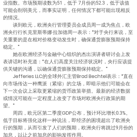
业指数。市场预期读数为51，低于 7月份的52.3，低于该值
可能会削弱美元，而事实证明，任何情况下都可能出现相反
的情况。
谈到欧元，欧洲央行管理委员会成员周一成为焦点，欧
洲央行行长克里斯蒂娜·拉加德周一表示：“对于央行来说，至
关重要的是在相对价格变动发生时，确保通货膨胀预期保持
稳定。”
她在欧洲经济与金融中心组织的杰出演讲者研讨会上发
表讲话时补充道：“在人们高度关注经济状况时，央行应该提
供关键的沟通，以确保通货膨胀预期保持稳定。”
Jefferies LLC的全球外汇主管Brad Bechtel表示：“直在
向市场传达一种鹰派（紧缩）的立场，即暗示他们可能会在
下一次会议上采取更紧缩的货币政策举措。最新的经济数据
或情况可能在一定程度上改变了市场对欧洲央行政策的期
望。”
周四，欧元区第二季度GDP公布，预计环比增长0.3%。
低于目标将强化这样一种说法，即经济的困境超出了欧洲央
行的预期，从而引发了人们的预期，欧洲央行将跳过9月份的
加息，以让之前加息的影响发挥作用。