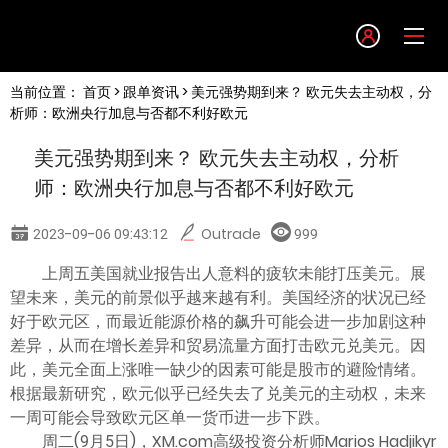
Language
当前位置：
首页
>
跟单资讯
> 美元强势期到来？ 欧元失去主动权，分
English
析师：欧洲央行加息与否都不利好欧元
美元强势期到来？ 欧元失去主动权，分析
简体中文
师：欧洲央行加息与否都不利好欧元
繁體中文
2023-09-06 09:43:12
Outrade
999
上周五美国就业报告出人意料的疲软未能打压美元。展
한글
望未来，美元的前景似乎越来越有利。美国经济的状况已经
好于欧元区，而最近能源价格的飙升可能会进一步加剧这种
日本語
差异，从而在增长差异和贸易流量方面打击欧元兑美元。因
此，美元全面上涨唯一缺少的因素可能是股市的避险情绪。
根据最新研究，欧元似乎已经失去了兑美元的主动权，未来
Tiếng việt
一周可能会导致欧元区单一货币进一步下跌。
周二(9月5日)，XM.com高级投资分析师Marios Hadjikyr