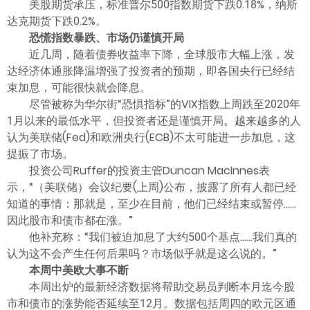
美股期货承压，标准普尔500指数期货下跌0.18%，纳斯
达克期货下跌0.2%。
恐慌指数暴跌、市场仍谨慎开局
近几周，随着债券收益率下降，全球股市大幅上涨，发
达经济体通胀降温增强了投资者的预期，即各国央行已经结
束加息，可能很快就会降息。
尽管被称为华尔街“恐惧指标”的VIX指数上周跌至2020年
1月以来的最低水平，但投资者还是谨慎开局。越来越多的人
认为美联储(Fed)和欧洲央行(ECB)不太可能进一步加息，这
提振了市场。
投资公司Ruffer的投资主管Duncan MacInnes表
示，“（美联储）会议纪要(上周)公布，披露了所有人都已经
知道的事情：那就是，至少在目前，他们已经结束或暂停……
因此股市和债市都在涨。”
他补充称：“我们被迫加息了大约500个基点……我们真的
认为这不会产生任何后果吗？市场似乎就是这么说的。”
本周中美欧大事不断
本周出炉的最新经济数据将帮助交易员判断本月迄今股
市和债市的涨势能否延续至12月。数据包括周四的欧元区通