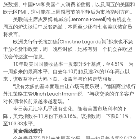
胀数据、中国PMI和美国个人消费者数据，以及周五的美国和
欧元区PMI，这可能在上周感恩节的平静后为市场指明方向。
美联储主席杰罗姆·鲍威尔(Jerome Powell)将有机会在
周五的炉边谈话中反驳鸽派，本周至少还有七名美联储官员
将发言。
欧洲央行行长拉加德(Christine Lagarde)听起来也不急
于放松货币政策，周一晚些时候，她将有另一个机会在欧盟
议会传达这一信息。
10年期美国国债收益率一度攀升5个基点，至4.51%，为
一周多来的最高水平。自去年10月触及逾5%的16年高点以
来，该收益率已大幅下跌。收益率与价格走势相反。
“没有太多的基本面理由让市场高度乐观，”德国商业银行
外汇策略主管Ulrich Leuchtmann说，“与我交谈的许多客户
对长期增长前景越来越悲观。”
今日美元汇率几乎没有变化。随着美国市场利率的下
降，美元指数在11月份下跌3.16%。该指数周一下跌0.11%，
至103.33水平。
黄金强劲攀升
金价攀升至5月以来的最高水平，周一触及每盎司2,017.8