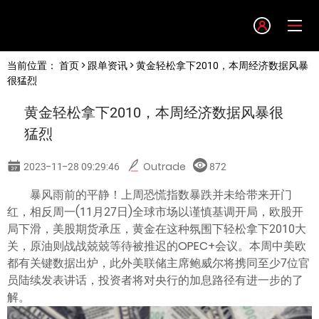
Language
当前位置：
首页
>
跟单资讯
> 黄金轻松拿下2010，本周经济数据风暴
English
很猛烈
黄金轻松拿下2010，本周经济数据风暴很
简体中文
猛烈
繁體中文
2023-11-28 09:29:46
Outrade
872
暴风雨前的平静！上周恐慌指数暴跌并未给带来开门
한글
红，相反周一(11月27日)全球市场以谨慎基调开局，欧股开
局下滑，美股期货承压，黄金在这种氛围下轻松拿下2010大
日本語
关，原油则战战兢兢等待被推迟的OPEC+会议。本周中美欧
都有关键数据出炉，此外美联储主席鲍威尔将携同至少7位官
员陆续发表讲话，投资者将对央行的加息路径有进一步的了
Tiếng việt
解。