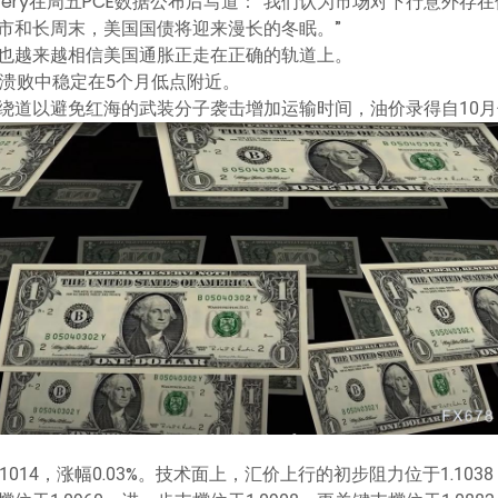
Jeffery在周五PCE数据公布后写道：“我们认为市场对下行意
市和长周末，美国国债将迎来漫长的冬眠。”
也越来越相信美国通胀正走在正确的轨道上。
的溃败中稳定在5个月低点附近。
绕道以避免红海的武装分子袭击增加运输时间，油价录得自10
014，涨幅0.03%。技术面上，汇价上行的初步阻力位于1.1038