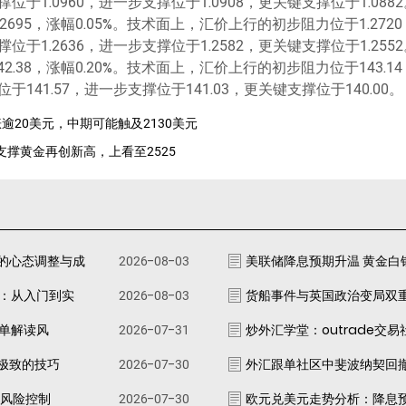
位于1.0960，进一步支撑位于1.0908，更关键支撑位于1.0882
695，涨幅0.05%。技术面上，汇价上行的初步阻力位于1.2720
位于1.2636，进一步支撑位于1.2582，更关键支撑位于1.2552
.38，涨幅0.20%。技术面上，汇价上行的初步阻力位于143.14
于141.57，进一步支撑位于141.03，更关键支撑位于140.00。
涨逾20美元，中期可能触及2130美元
料支撑黄金再创新高，上看至2525
的心态调整与成
2026-08-03
美联储降息预期升温 黄金白
南：从入门到实
2026-08-03
货船事件与英国政治变局双
跟单解读风
2026-07-31
炒外汇学堂：outrade交
极致的技巧
2026-07-30
外汇跟单社区中斐波纳契回
资风险控制
2026-07-30
欧元兑美元走势分析：降息