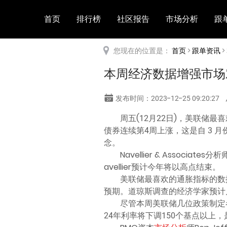
首页
排行榜
社区报告
市场分析
跟
您现在的位置是：
首页
>
跟单资讯
>
本周经济数据增强市场
发布时间：2023-12-25 09:20:27
周五(12月22日)，美联储
债券连续第4周上涨，这是自 3
念。
Navellier & Associa
avellier预计今年将以高点结束。
美联储最喜欢的通胀指标的数据
预期。道琼斯调查的经济学家预计月度
尽管本周美联储几位政策制定
24年利率将下调150个基点以上