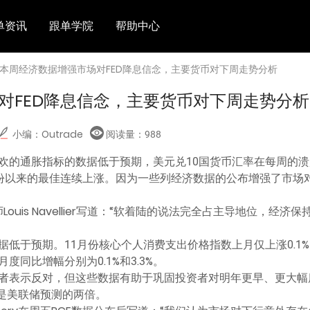
单资讯
跟单学院
帮助中心
 本周经济数据增强市场对FED降息信念，主要货币对下周走势分析
对FED降息信念，主要货币对下周走势分析
小编：Outrade
阅读量：
988
最喜欢的通胀指标的数据低于预期，美元兑10国货币汇率在每周的
 月份以来的最佳连续上涨。因为一些列经济数据的公布增强了市场
tes分析师Louis Navellier写道：“软着陆的说法完全占主导地位，经济
低于预期。11月份核心个人消费支出价格指数上月仅上涨0.1%
同比增幅分别为0.1%和3.3%。
者表示反对，但这些数据有助于巩固投资者对明年更早、更大幅
，是美联储预测的两倍。