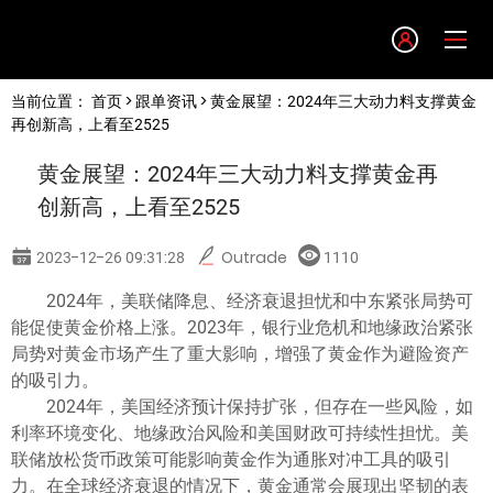
Language
当前位置：
首页
>
跟单资讯
> 黄金展望：2024年三大动力料支撑黄金
English
再创新高，上看至2525
黄金展望：2024年三大动力料支撑黄金再
简体中文
创新高，上看至2525
繁體中文
2023-12-26 09:31:28
Outrade
1110
2024年，美联储降息、经济衰退担忧和中东紧张局势可
한글
能促使黄金价格上涨。2023年，银行业危机和地缘政治紧张
局势对黄金市场产生了重大影响，增强了黄金作为避险资产
日本語
的吸引力。
2024年，美国经济预计保持扩张，但存在一些风险，如
利率环境变化、地缘政治风险和美国财政可持续性担忧。美
Tiếng việt
联储放松货币政策可能影响黄金作为通胀对冲工具的吸引
力。在全球经济衰退的情况下，黄金通常会展现出坚韧的表