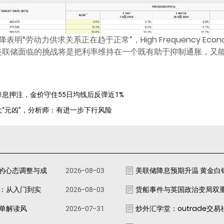
劳动力供求关系正在趋于正常”，High Frequency Econom
看，美联储面临的挑战将是把利率维持在一个既有助于抑制通胀，
降息押注，金价守住55日均线后反弹近1%
大“元凶”，分析师：有进一步下行风险
的心态调整与成
2026-08-03
美联储降息预期升温 黄金白
南：从入门到实
2026-08-03
货船事件与英国政治变局双
跟单解读风
2026-07-31
炒外汇学堂：outrade交