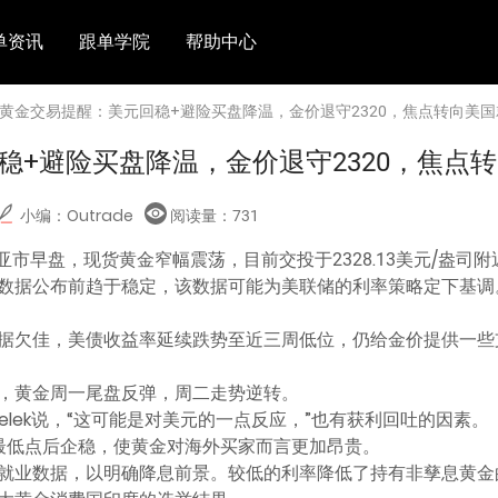
单资讯
跟单学院
帮助中心
 黄金交易提醒：美元回稳+避险买盘降温，金价退守2320，焦点转向美
稳+避险买盘降温，金价退守2320，焦点
小编：Outrade
阅读量：
731
亚市早盘，现货黄金窄幅震荡，目前交投于2328.13美元/盎司
数据公布前趋于稳定，该数据可能为美联储的利率策略定下基调
据欠佳，美债收益率延续跌势至近三周低位，仍给金价提供一些
，黄金周一尾盘反弹，周二走势逆转。
Melek说，“这可能是对美元的一点反应，”也有获利回吐的因素。
最低点后企稳，使黄金对海外买家而言更加昂贵。
就业数据，以明确降息前景。较低的利率降低了持有非孳息黄金