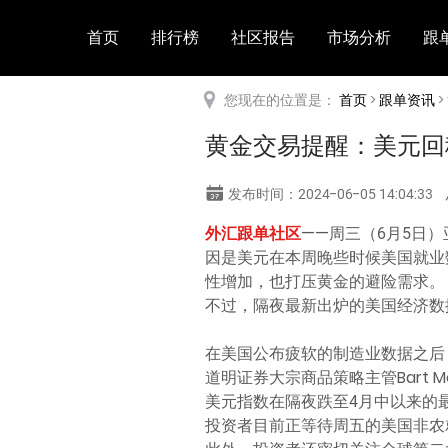
首页
排行榜
社区报告
市场分析
跟
您现在的位置是：
首页
>
跟单资讯
>
黄金交易提醒：美元回
发布时间：2024-06-05 14:04:33
外汇跟单社区
——周三（6月5日）
因是美元在本周晚些时候美国就业
性增加，也打压黄金的避险需求。
不过，隔夜最新出炉的美国经济数
在美国公布疲软的制造业数据之后
道明证券大宗商品策略主管Bart 
美元指数在隔夜跌至4月中以来的
投资者目前正等待周五的美国非农