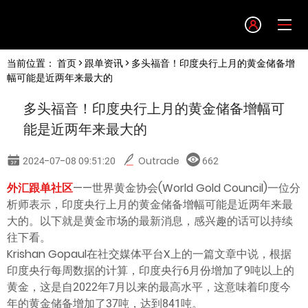
Language
当前位置：
首页
>
跟单资讯
> 多头福音！印度央行上月的黄金储备增
English
幅可能是近两年来最大的
多头福音！印度央行上月的黄金储备增幅可
简体中文
能是近两年来最大的
繁體中文
2024-07-08 09:51:20
Outrade
662
外汇跟单社区
——世界黄金协会(World Gold Council)一位分
한글
析师表示，印度央行上月的黄金储备增幅可能是近两年来最
大的。以下就是黄金市场的最新消息，感兴趣的话可以持续
日本語
往下看。
Krishan Gopaul在社交媒体平台X上的一篇文章中说，根据
印度央行每周数据的计算，印度央行6月份增加了9吨以上的
Tiếng việt
黄金，这是自2022年7月以来的最高水平，这意味着印度今
年的黄金储备增加了37吨，达到841吨。