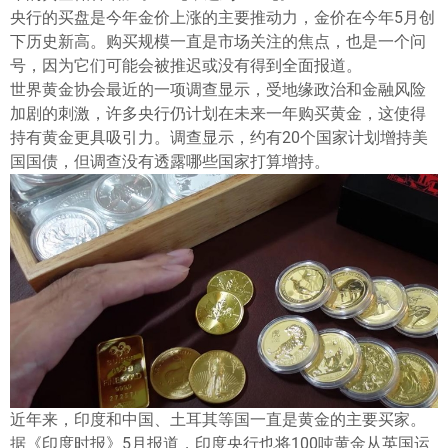
ไทย
央行的买盘是今年金价上涨的主要推动力，金价在今年5月创
下历史新高。购买规模一直是市场关注的焦点，也是一个问
号，因为它们可能会被推迟或没有得到全面报道。
世界黄金协会最近的一项调查显示，受地缘政治和金融风险
加剧的刺激，许多央行仍计划在未来一年购买黄金，这使得
持有黄金更具吸引力。调查显示，约有20个国家计划增持美
国国债，但调查没有透露哪些国家打算增持。
近年来，印度和中国、土耳其等国一直是黄金的主要买家。
据《印度时报》5月报道，印度央行也将100吨黄金从英国运