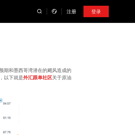
注册
登录
预期和墨西哥湾潜在的飓风造成的
，以下就是
外汇跟单社区
关于原油
。