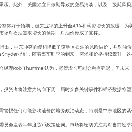
承压。此外，美国独立日假期导致的交易清淡，以及二级飓风贝
管整体好于预期，但失业率的上升至4.1%和薪资增长的放缓，为
市场对石油需求增长的预期，对油价形成了支撑。
n Kilduff指出，中东冲突的缓和降低了该地区石油的风险溢价，并对
济学家Tim Snyder提到，随着驾车旺季的到来，需求和价格持续攀
visors投资组合经理Rob Thummel认为，尽管增长可能会稍有延迟
，投资者将注意力转向下周，届时众多关键事件和经济数据将塑
需警惕任何可能影响油价的地缘政治动态，特别是中东地区的紧
委员会发表半年度货币政策证词。市场将密切关注其对当前经济