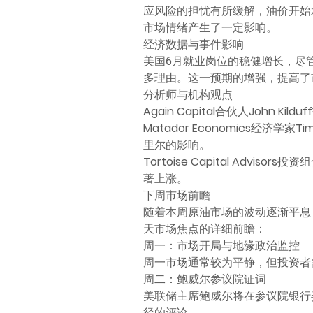
应风险的担忧有所缓解，油价开始
市场情绪产生了一定影响。
经济数据与事件影响
美国6月就业岗位的稳健增长，尽
多理由。这一预期的增强，提高了
分析师与机构观点
Again Capital合伙人Joh
Matador Economics经
里尔的影响。
Tortoise Capital Ad
著上涨。
下周市场前瞻
随着本周原油市场的波动逐渐平息
天市场焦点的详细前瞻：
周一：市场开局与地缘政治监控
周一市场通常较为平静，但投资者
周二：鲍威尔参议院证词
美联储主席鲍威尔将在参议院银行
径的评论。