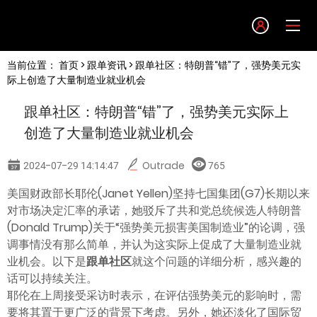
Language
当前位置：
首页
>
跟单资讯
> 跟单社区：特朗普“错”了，强势美元实
English
际上创造了大量制造业就业机会
跟单社区：特朗普“错”了，强势美元实际上
简体中文
创造了大量制造业就业机会
繁體中文
2024-07-29 14:14:47
Outrade
765
美国财政部长耶伦(Janet Yellen)坚持七国集团(G7)长期以来
한글
对市场决定汇率的承诺，她驳斥了共和党总统候选人特朗普
(Donald Trump)关于“强势美元损害美国制造业”的论调，强
日本語
调事情没有那么简单，并认为这实际上促成了大量制造业就
业机会。以下是
跟单社区
就这个问题的详细分析，感兴趣的
话可以持续关注。
Tiếng việt
耶伦在上周接受采访时表示，在评估强势美元的影响时，需
要将其置于更广泛的背景下考虑。另外，她还淡化了国际贸