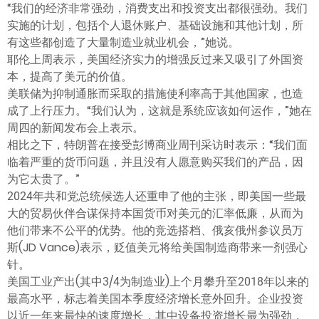
“我们的经济非常强劲，消费支出和投资支出都很强劲。我们
实施的计划，包括个人退休账户、基础设施和其他计划，所
有这些都创造了大量制造业就业机会，”她说。
耶伦上周表示，美国经济实力的增强反过来又吸引了外国资
本，提高了美元的价值。
美联储为抑制通胀而采取的措施使利率高于其他国家，也造
成了上行压力。“我们认为，这就是系统应该如何运作，”她在
周四的新闻发布会上表示。
相比之下，特朗普在接受彭博商业周刊采访时表示：“我们面
临着严重的货币问题，并且没有人愿意购买我们的产品，因
为它太贵了。”
2024年共和党总统候选人还重申了他的主张，即美国一些最
大的贸易伙伴合谋保持本国货币对美元的汇率低廉，从而为
他们带来不公平的优势。他的竞选搭档、俄亥俄州参议员万
斯(JD Vance)表示，贬值美元将给美国制造商带来一剂强心
针。
美国工业产出(其中3/4为制造业)上个月攀升至2018年以来的
最高水平，标志着美国本季度经济增长意外回升。企业投资
以近一年来最快的速度增长，其中设备投资增长最为强劲，